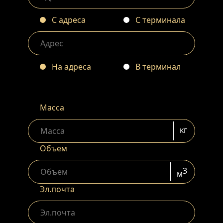
С адреса
С терминала
На адреса
В терминал
Масса
кг
Объем
3
м
Эл.почта