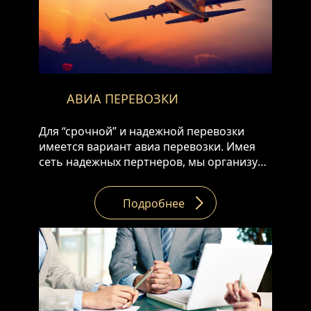
АВИА ПЕРЕВОЗКИ
Для “срочной” и надежной перевозки
имеется вариант авиа перевозки. Имея
сеть надежных пертнеров, мы организуем
перевозку вашего груза с любой точки
мира на Армению и в противоположном
Подробнее
направлении. • От двери до двери • С
аэропорта до аэропорта