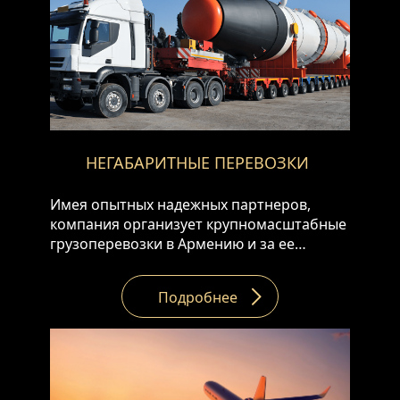
маленьким весом, предлагаем вариант
консолидированной доставки. Загружая
груз с указанного вами адреса, мы
сохраним его в одном из складов Европы,
после перевезем его по адресу доставки.
Этот вариант перевозки сэкономит ваши
средства, так как стоимость перевозки
будет разделена между заказчиками. •
НЕГАБАРИТНЫЕ ПЕРЕВОЗКИ
Услуги хранения грузов • Оформление
экспортных документов (EX 1, T1 и.т.д.)
Имея опытных надежных партнеров,
компания организует крупномасштабные
грузоперевозки в Армению и за ее
пределы.
Подробнее