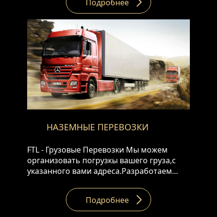
Подробнее
следующими типами контейнеров • 20 DV,
40 DV/HC • open top • reefer • flat rack. •
Platform • ISO Tanks
НАЗЕМНЫЕ ПЕРЕВОЗКИ
FTL - Грузовые Перевозки Мы можем
организовать погрузкы вашего груза,с
указанного вами адреса.Разработаем
самые быстрые и надежные маршруты,
предлагая следующие варианты. • Тент
Подробнее
грузовые машины • Рефрижераторы •
Термосы • 120 кубовые грузовики •